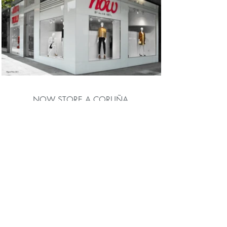
NOW STORE A CORUÑA
Estado: Construído
Localización: A Coruña
Superficie: 100 m2
Coste: 400 €/m2
Fin de obra: 2010
©2026 PLATA ARQUITECTOS
Galicia
Av. Peruleiro 2
15011 A Coruña, España